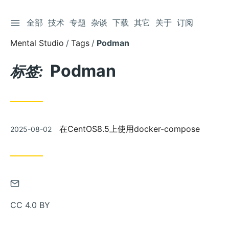
切换侧边栏
全部
技术
专题
杂谈
下载
其它
关于
订阅
跳
到
Mental Studio
Tags
Podman
文
章
Podman
标签:
发
在CentOS8.5上使用docker-compose
2025-08-02
布
通
过
CC 4.0 BY
邮
件