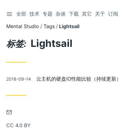
切换侧边栏
全部
技术
专题
杂谈
下载
其它
关于
订阅
跳
到
Mental Studio
Tags
Lightsail
文
章
Lightsail
标签:
发
云主机的硬盘IO性能比较（持续更新）
2018-09-14
布
通
过
CC 4.0 BY
邮
件