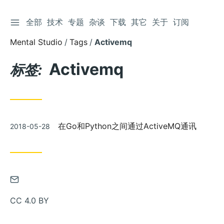
切换侧边栏
全部
技术
专题
杂谈
下载
其它
关于
订阅
跳
到
Mental Studio
Tags
Activemq
文
章
Activemq
标签:
发
在Go和Python之间通过ActiveMQ通讯
2018-05-28
布
通
过
CC 4.0 BY
邮
件