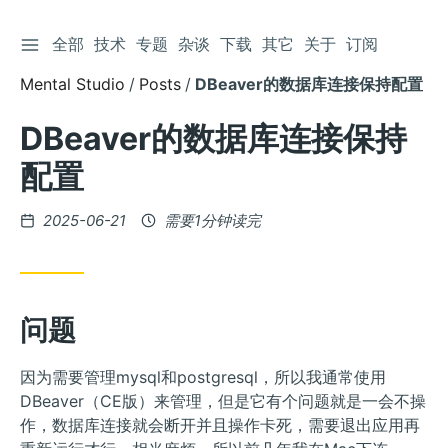
切换侧边栏
全部
技术
专题
杂谈
下载
其它
关于
订阅
跳
到
Mental Studio
Posts
DBeaver的数据库连接保持配置
文
章
DBeaver的数据库连接保持
配置
发
2025-06-21
需要1分钟读完
布
问题
因为需要管理mysql和postgresql，所以我通常使用
DBeaver（CE版）来管理，但是它有个问题就是一会不操
作，数据库连接就会断开并且操作卡死，需要退出应用再