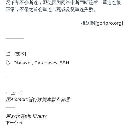
况下都不会断连，即使因为网络中断而断连后，重连也很
正常，不像之前会重连卡死或反复重连失败。
推送到
[go4pro.org]
分
[技术]
类:
标
Dbeaver
,
Databases
,
SSH
签:
上一个
上
用Alembic进行数据库版本管理
一
篇
下
用uv代替pip和venv
文
一
下一个
章:
篇