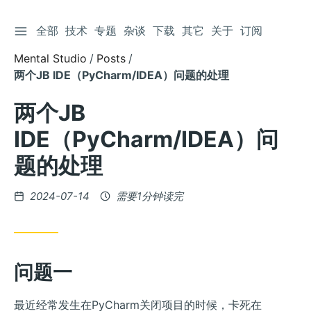
切换侧边栏
全部
技术
专题
杂谈
下载
其它
关于
订阅
跳
到
Mental Studio
Posts
文
两个JB IDE（PyCharm/IDEA）问题的处理
章
两个JB
IDE（PyCharm/IDEA）问
题的处理
发
2024-07-14
需要1分钟读完
布
问题一
最近经常发生在PyCharm关闭项目的时候，卡死在